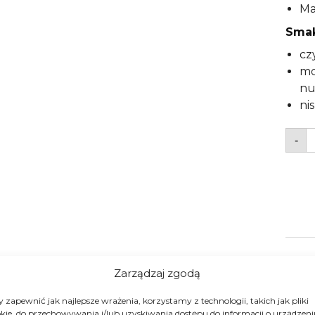
Ma
Smak
cz
mo
nu
ni
i
-
K
z
C
R
T
5
-
B
N
Zarządzaj zgodą
 zapewnić jak najlepsze wrażenia, korzystamy z technologii, takich jak pliki
kie, do przechowywania i/lub uzyskiwania dostępu do informacji o urządzeni