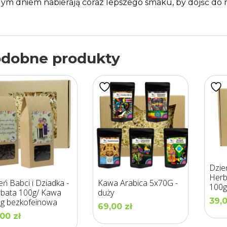
ym dniem nabierają coraz lepszego smaku, by dojść do 
dobne produkty
Dzie
Herb
eń Babci i Dziadka -
Kawa Arabica 5x70G -
100g
bata 100g/ Kawa
duży
39,
g bezkofeinowa
69,00
zł
,00
zł