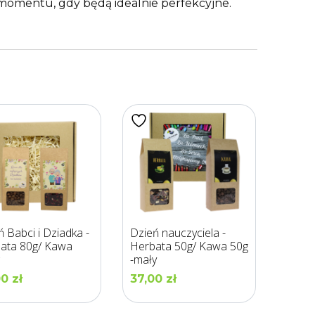
momentu, gdy będą idealnie perfekcyjne.
ń Babci i Dziadka -
Dzień nauczyciela -
ata 80g/ Kawa
Herbata 50g/ Kawa 50g
-mały
00
zł
37,00
zł