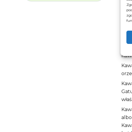
Zgo
pod
zgo
fun
Op
Kawa
Kawa
orz
Kawa
Gatu
właś
Kaw
albo
Kawa