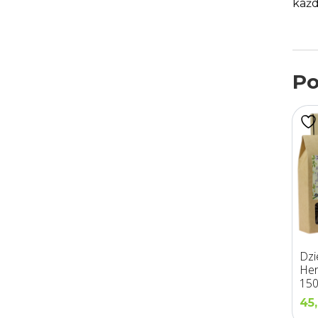
każd
Po
Dzi
Her
150
45