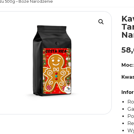
zu 500g – Boże Narodzenie
Ka
Ta
Na
58
Moc:
Kwas
Info
Ro
Ga
Po
Re
Wy