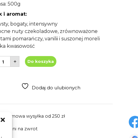
sa: 500g
 i aromat:
ysty, bogaty, intensywny
cne nuty czekoladowe, zrównoważone
tami pomarańczy, vanilii i suszonej moreli
ska kwasowość
lość
+
Do koszyka
awa
iarnista
osta
ica
arazzu
00g
Dodaj do ulubionych
oże
arodzenie
Darmowa wysyłka
od 250 zł
30 dni
na zwrot
u.