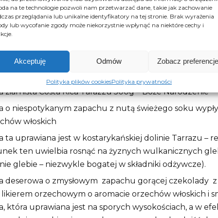
da na te technologie pozwoli nam przetwarzać dane, takie jak zachowanie
czas przeglądania lub unikalne identyfikatory na tej stronie. Brak wyrażenia
dy lub wycofanie zgody może niekorzystnie wpłynąć na niektóre cechy i
kcje.
Opis
Opinie (0)
Akceptuję
Odmów
Zobacz preferencj
is
Polityka plików cookies
Polityka prywatności
 ziarnista Costa Rica Tarazzu 500g – Boże Narodzenie
 o niespotykanym zapachu z nutą świeżego soku wypły
echów włoskich
 ta uprawiana jest w kostarykańskiej dolinie Tarrazu – re
nek ten uwielbia rosnąć na żyznych wulkanicznych gle
nie glebie – niezwykle bogatej w składniki odżywcze).
a deserowa o zmysłowym zapachu gorącej czekolady z
 likierem orzechowym o aromacie orzechów włoskich i
, która uprawiana jest na sporych wysokościach, a w efekc