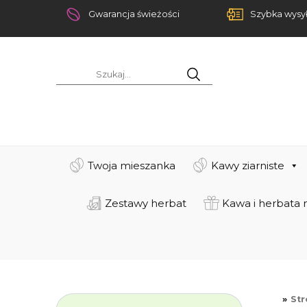
Gwarancja świeżości
Szybka wysy
Twoja mieszanka
Kawy ziarniste
Zestawy herbat
Kawa i herbata 
St