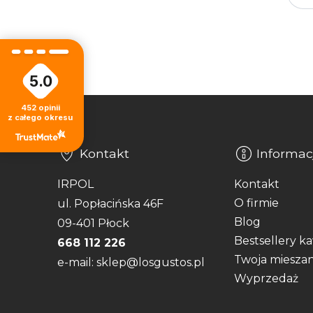
5.0
452
opinii
z całego okresu
Kontakt
Informac
IRPOL
Kontakt
O firmie
ul. Popłacińska 46F
Blog
09-401 Płock
Bestsellery k
668 112 226
Twoja miesza
e-mail: sklep@losgustos.pl
Wyprzedaż