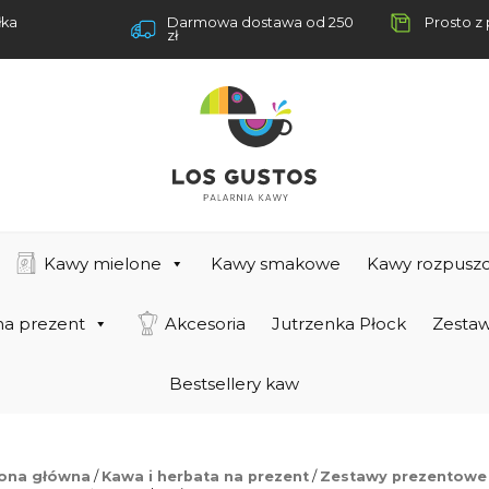
łka
Darmowa dostawa od 250
Prosto z 
zł
Kawy mielone
Kawy smakowe
Kawy rozpuszc
na prezent
Akcesoria
Jutrzenka Płock
Zestaw
Bestsellery kaw
rona główna
/
Kawa i herbata na prezent
/
Zestawy prezentowe