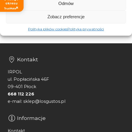
7,99
zł
Odmów
okresu
Zobacz preferencje
Polityka plików cookies
Polityka prywatności
Kontakt
IRPOL
ul. Popłacińska 46F
09-401 Płock
668 112 226
e-mail: sklep@losgustos.pl
Informacje
Kontakt