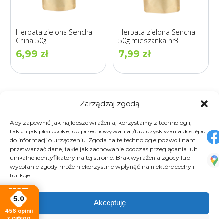
Herbata zielona Sencha
Herbata zielona Sencha
China 50g
50g mieszanka nr3
6,99
zł
7,99
zł
Zarządzaj zgodą
Aby zapewnić jak najlepsze wrażenia, korzystamy z technologii,
takich jak pliki cookie, do przechowywania i/lub uzyskiwania dostępu
do informacji o urządzeniu. Zgoda na te technologie pozwoli nam
przetwarzać dane, takie jak zachowanie podczas przeglądania lub
unikalne identyfikatory na tej stronie. Brak wyrażenia zgody lub
wycofanie zgody może niekorzystnie wpłynąć na niektóre cechy i
funkcje.
Herbata Yerba mate 50g
5.0
8,99
zł
Akceptuję
Herbata zielona Sencha
50g mieszanka nr2
456
opinii
z całego