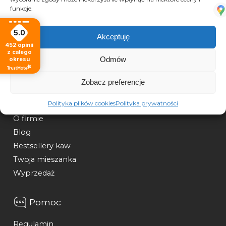
IRPOL
funkcje.
ul. Popłacińska 46F
09-401 Płock
5.0
Akceptuję
668 112 226
452
opinii
z całego
e-mail: sklep@losgustos.pl
Odmów
okresu
Informacje
Zobacz preferencje
Polityka plików cookies
Polityka prywatności
Kontakt
O firmie
Blog
Bestsellery kaw
Twoja mieszanka
Wyprzedaż
Pomoc
Regulamin