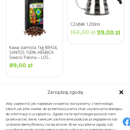
CZAJNIK 1200ml
Pierwotna
Akt
150,00
zł
99,00
zł
cena
ce
wynosiła:
wyn
Kawa ziarnista 1kg BRASIL
150,00 zł.
99,
SANTOS 100% ARABICA
Świeżo Palona – LOS
GUSTOS
89,00
zł
Zarządzaj zgodą
Aby zapewnić jak najlepsze wrażenia, korzystamy z technologii,
takich jak pliki cookie, do przechowywania i/lub uzyskiwania dostępu
do informacji o urządzeniu. Zgoda na te technologie pozwoli nam
przetwarzać dane, takie jak zachowanie podczas przeglądania lub
Kontakt
unikalne identyfikatory na tej stronie. Brak wyrażenia zgody lub
wycofanie zgody może niekorzystnie wpłynąć na niektóre cechy i