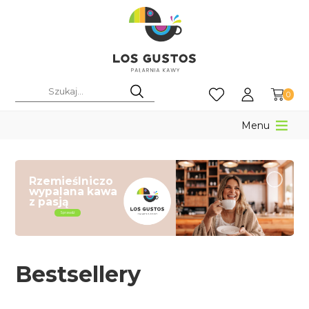
0
Menu
Rzemieślniczo
wypalana kawa
z pasją
Sprawdź
Bestsellery