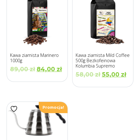
Kawa ziarnista Marinero
Kawa ziarnista Mild Coffee
1000g
500g Bezkofeinowa
Kolumbia Supremo
Pierwotna
Aktualna
89,00
zł
84,00
zł
Pierwotna
Aktu
58,00
zł
55,00
zł
cena
cena
cena
cen
wynosiła:
wynosi:
wynosiła:
wyno
89,00 zł.
84,00 zł.
58,00 zł.
55,0
Promocja!