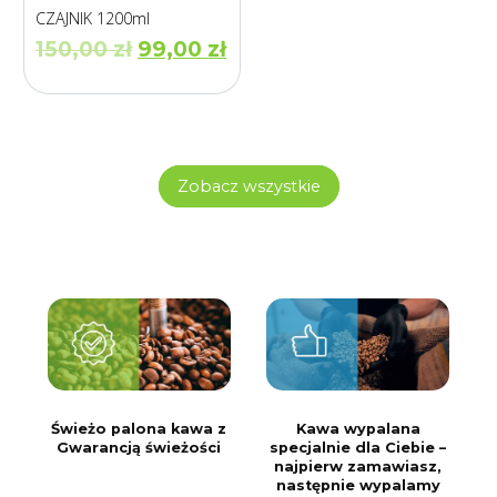
CZAJNIK 1200ml
Pierwotna
Aktualna
150,00
zł
99,00
zł
cena
cena
wynosiła:
wynosi:
150,00 zł.
99,00 zł.
Zobacz wszystkie
Świeżo palona kawa z
Kawa wypalana
Gwarancją świeżości
specjalnie dla Ciebie –
najpierw zamawiasz,
następnie wypalamy