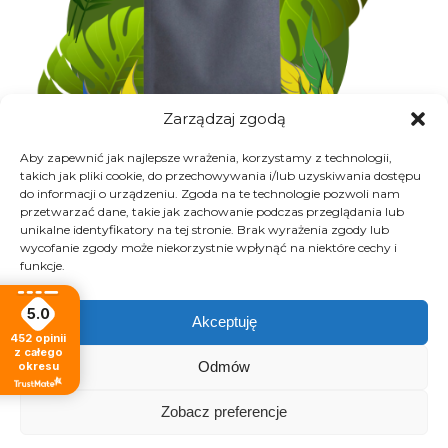
Zarządzaj zgodą
Aby zapewnić jak najlepsze wrażenia, korzystamy z technologii,
takich jak pliki cookie, do przechowywania i/lub uzyskiwania dostępu
do informacji o urządzeniu. Zgoda na te technologie pozwoli nam
przetwarzać dane, takie jak zachowanie podczas przeglądania lub
unikalne identyfikatory na tej stronie. Brak wyrażenia zgody lub
wycofanie zgody może niekorzystnie wpłynąć na niektóre cechy i
Opakowanie kawy w Palarni Kawy Los Gustos
funkcje.
zostało starannie zaprojektowane, aby zapewnić
optymalne warunki przechowywania i maksymalne
5.0
Akceptuję
zachowanie świeżości produktu. Zastosowanie
452
opinii
z całego
jednostronnego zaworu pozwala na odgazowanie, co
Odmów
okresu
jest niezwykle istotne tuż po procesie palenia, kiedy
Zobacz preferencje
kawa wydziela gazy. Dzięki temu, że zawór zapobiega
dostępowi powietrza, opakowanie skutecznie chroni