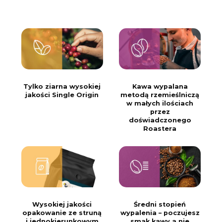
Tylko ziarna wysokiej
Kawa wypalana
jakości Single Origin
metodą rzemieślniczą
w małych ilościach
przez
doświadczonego
Roastera
Wysokiej jakości
Średni stopień
opakowanie ze struną
wypalenia – poczujesz
i jednokierunkowym
smak kawy a nie