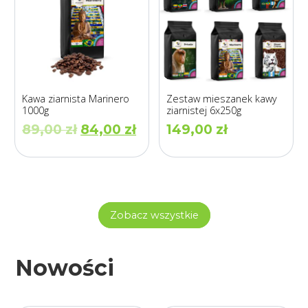
Kawa ziarnista Marinero
Zestaw mieszanek kawy
1000g
ziarnistej 6x250g
Pierwotna
Aktualna
89,00
zł
84,00
zł
149,00
zł
cena
cena
wynosiła:
wynosi:
89,00 zł.
84,00 zł.
Zobacz wszystkie
Nowości