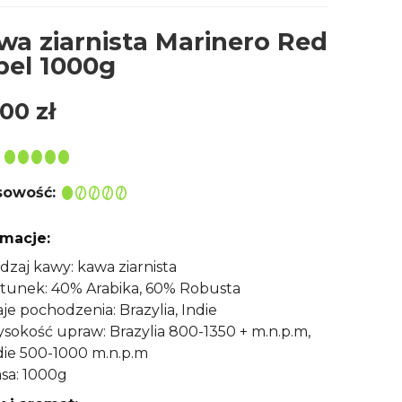
wa ziarnista Marinero Red
bel 1000g
,00
zł
owość:
rmacje:
dzaj kawy: kawa ziarnista
tunek: 40% Arabika, 60% Robusta
aje pochodzenia: Brazylia, Indie
sokość upraw: Brazylia 800-1350 + m.n.p.m,
die 500-1000 m.n.p.m
sa: 1000g