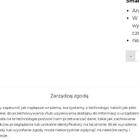
Smak
Ar
W 
wy
cz
ni
i
-
K
z
M
R
L
1
Zarządzaj zgodą
 zapewnić jak najlepsze wrażenia, korzystamy z technologii, takich jak pliki
kie, do przechowywania i/lub uzyskiwania dostępu do informacji o urządzeni
da na te technologie pozwoli nam przetwarzać dane, takie jak zachowanie
czas przeglądania lub unikalne identyfikatory na tej stronie. Brak wyrażenia
dy lub wycofanie zgody może niekorzystnie wpłynąć na niektóre cechy i
kcje.