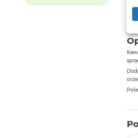
Op
Kawa
spra
Doda
orz
Pole
Po