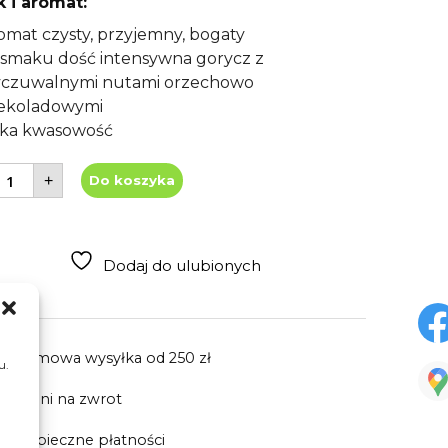
 i aromat:
omat czysty, przyjemny, bogaty
smaku dość intensywna gorycz z
czuwalnymi nutami orzechowo
ekoladowymi
ska kwasowość
lość
+
Do koszyka
awa
iarnista
arinero
ed
abel
000g
Dodaj do ulubionych
Darmowa wysyłka
od 250 zł
u.
30 dni
na zwrot
Bezpieczne płatności