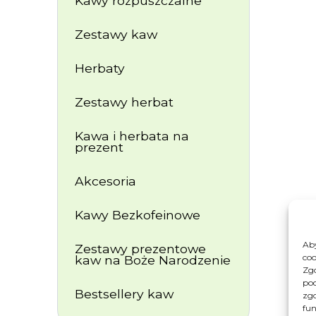
Kawy rozpuszczalne
Zestawy kaw
Herbaty
Zestawy herbat
Kawa i herbata na
prezent
Akcesoria
Kawy Bezkofeinowe
Aby
Zestawy prezentowe
coo
kaw na Boże Narodzenie
Zgo
pod
Bestsellery kaw
zgo
fun