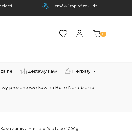
palarni
Zamów i zapłać za 21 dni
0
zalne
Zestawy kaw
Herbaty
awy prezentowe kaw na Boże Narodzenie
 Kawa ziarnista Marinero Red Label 1000g