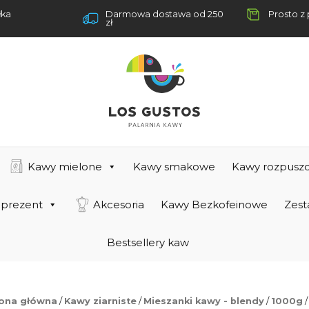
łka
Darmowa dostawa od 250
Prosto z 
zł
Kawy mielone
Kawy smakowe
Kawy rozpuszc
 prezent
Akcesoria
Kawy Bezkofeinowe
Zest
Bestsellery kaw
rona główna
/
Kawy ziarniste
/
Mieszanki kawy - blendy
/
1000g
/