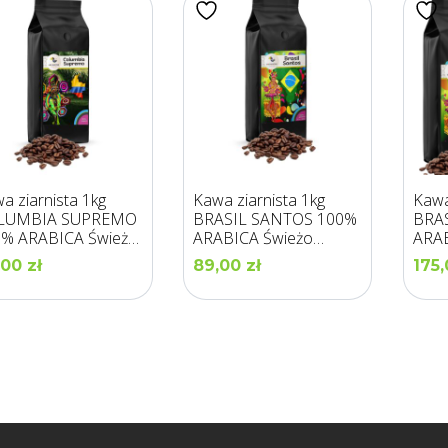
a ziarnista 1kg
Kawa ziarnista 1kg
Kawa
LUMBIA SUPREMO
BRASIL SANTOS 100%
BRA
% ARABICA Świeżo
ARABICA Świeżo
ARAB
ona -LOS GUSTOS
Palona – LOS GUSTOS
Palo
,00
zł
89,00
zł
175