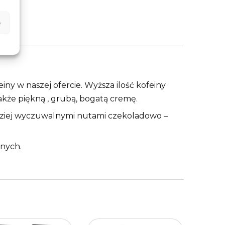
e
ny w naszej ofercie. Wyższa ilość kofeiny
akże piękną , grubą, bogatą cremę.
dziej wyczuwalnymi nutami czekoladowo –
znych.