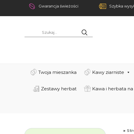
Gwarancja świeżości
Szybka wysy
Twoja mieszanka
Kawy ziarniste
Zestawy herbat
Kawa i herbata na
St