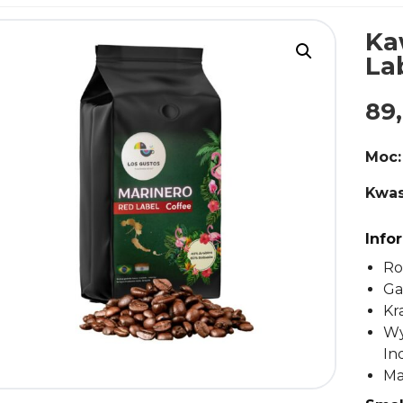
Ka
La
89
Moc:
Kwas
Info
Ro
Ga
Kr
Wy
In
Ma