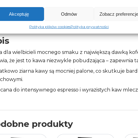
Akceptuję
Odmów
Zobacz preferencj
Opis
Opinie (0)
Polityka plików cookies
Polityka prywatności
is
 dla wielbicieli mocnego smaku z największą dawką kofei
wia, że jest to kawa niezwykle pobudzająca – zapewnia t
tkowo ziarna kawy są mocniej palone, co skutkuje bar
echowymi.
cana do intensywnego espresso i wyrazistych kaw mlec
dobne produkty