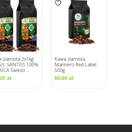
 ziarnista 2x1kg
Kawa ziarnista
SIL SANTOS 100%
Marinero Red Label
ICA Świeżo
500g
na – LOS GUSTOS
,00
zł
55,00
zł