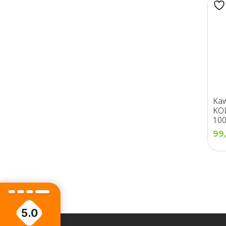
Kaw
KO
100
Pal
99
5.0