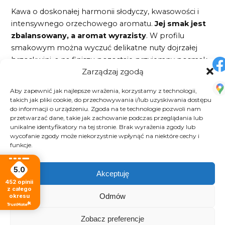
Kawa o doskonałej harmonii słodyczy, kwasowości i
intensywnego orzechowego aromatu.
Jej smak jest
zbalansowany, a aromat wyrazisty
. W profilu
smakowym można wyczuć delikatne nuty dojrzałej
brzoskwini, a na finiszu pozostaje przyjemny posmak
Zarządzaj zgodą
czekolady. Kolombia Supremo to kawa zbierana
ręcznie z organicznych upraw, rosnących w cieniu.
Aby zapewnić jak najlepsze wrażenia, korzystamy z technologii,
Charakterystyczne dla kolumbijskiej kawy Supremo są
takich jak pliki cookie, do przechowywania i/lub uzyskiwania dostępu
do informacji o urządzeniu. Zgoda na te technologie pozwoli nam
duże ziarna, które pochodzą z ręcznej selekcji
przetwarzać dane, takie jak zachowanie podczas przeglądania lub
dojrzałych owoców, co pozwala na eliminację
unikalne identyfikatory na tej stronie. Brak wyrażenia zgody lub
uszkodzonych okazów. Nic nie dorównuje aromatowi
wycofanie zgody może niekorzystnie wpłynąć na niektóre cechy i
funkcje.
świeżo palonej kawy, tuż po zaparzeniu. To znakomity
wybór na rozpoczęcie dnia, w trakcie pracy czy
5.0
podczas weekendowego relaksu.
Nawet najbardziej
Akceptuję
452
opinii
wymagający koneserzy kawy nie przejdą obojętnie
z całego
obok smaku Supremo
.
Odmów
okresu
Oznaczenie „Supremo” stanowi gwarancję
Zobacz preferencje
najwyższej jakości kawy kolumbijskiej, lecz warto