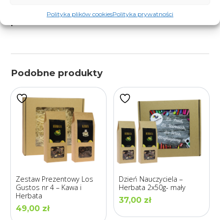
pamiętać, aby nabywać ją tylko z renomowanej
Polityka plików cookies
Polityka prywatności
palarni
.
Podobne produkty
Zestaw Prezentowy Los
Dzień Nauczyciela –
Gustos nr 4 – Kawa i
Herbata 2x50g- mały
Herbata
37,00
zł
49,00
zł