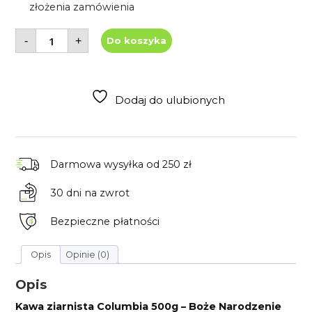
złożenia zamówienia
ilość
-
+
Do koszyka
Kawa
ziarnista
500g
KOLUMBIA
SUPREMO
-
Dodaj do ulubionych
Boże
Narodzenie
Darmowa wysyłka
od 250 zł
30 dni
na zwrot
Bezpieczne płatności
Opis
Opinie (0)
Opis
Kawa ziarnista Columbia 500g – Boże Narodzenie