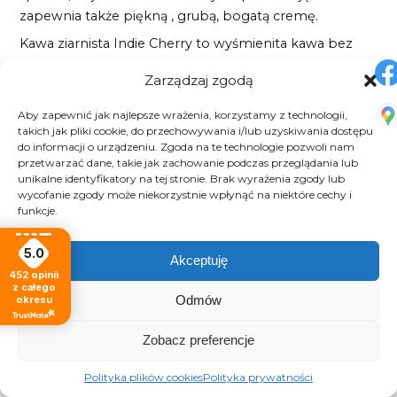
zapewnia także piękną , grubą, bogatą cremę.
Kawa ziarnista Indie Cherry to wyśmienita kawa bez
kwasowości i charakterystycznym dymnym aromacie.
Zarządzaj zgodą
Ziarna tej kawy to 100 % Robusta, które
wykorzystywane są zwykle do komponowania
Aby zapewnić jak najlepsze wrażenia, korzystamy z technologii,
takich jak pliki cookie, do przechowywania i/lub uzyskiwania dostępu
mocniejszych mieszanek kaw ze względu na
do informacji o urządzeniu. Zgoda na te technologie pozwoli nam
dwukrotnie większą zawartość kofeiny niż w ziarnach
przetwarzać dane, takie jak zachowanie podczas przeglądania lub
Arabiki. Ta kawa idealnie nadaje się do przygotowania
unikalne identyfikatory na tej stronie. Brak wyrażenia zgody lub
wycofanie zgody może niekorzystnie wpłynąć na niektóre cechy i
pobudzającej oraz energetyzującej porannej kawy.
funkcje.
Dodatkowo ziarna kawy są mocniej palone, co
skutkuje bardziej wyczuwalnymi nutami czekoladowo –
5.0
Akceptuję
orzechowymi.
452
opinii
z całego
Polecana do intensywnego espresso i wyrazistych kaw
Odmów
okresu
mlecznych.
Zobacz preferencje
Polityka plików cookies
Polityka prywatności