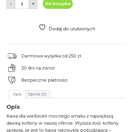
ilość
-
+
Do koszyka
Kawa
ziarnista
Indie
Cherry
1000g
Robusta
Dodaj do ulubionych
Darmowa wysyłka
od 250 zł
30 dni
na zwrot
Bezpieczne płatności
Opis
Opinie (0)
Opis
Kawa dla wielbicieli mocnego smaku z największą
dawką kofeiny w naszej ofercie. Wyższa ilość kofeiny
sprawia, że jest to kawa niezwykle pobudzająca –