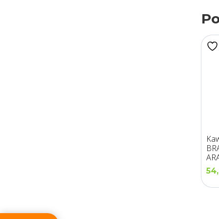
Po
Kaw
BR
ARA
Pal
54