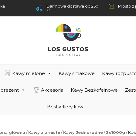
łka
Darmowa dostawa od 250
Prosto z 
zł
Kawy mielone
Kawy smakowe
Kawy rozpuszc
 prezent
Akcesoria
Kawy Bezkofeinowe
Zest
Bestsellery kaw
rona główna
/
Kawy ziarniste
/
Kawy Jednorodne
/
2x1000g
/ Kaw