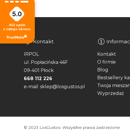
5.0
452
opinii
z całego okresu
Kontakt
Informac
IRPOL
Kontakt
O firmie
ul. Popłacińska 46F
Blog
09-401 Płock
Bestsellery k
668 112 226
Twoja miesza
e-mail: sklep@losgustos.pl
Wyprzedaż
© 2023 LosGustos. Wszystkie prawa zastrzeżone.