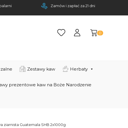
palarni
Zamów i zapłać za 21 dni
0
zalne
Zestawy kaw
Herbaty
awy prezentowe kaw na Boże Narodzenie
a ziarnista Guatemala SHB 2x1000g