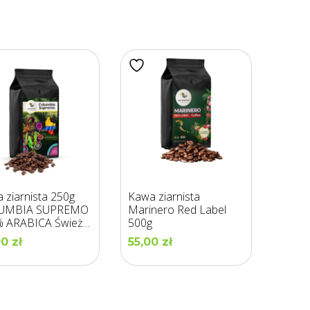
 ziarnista 250g
Kawa ziarnista
UMBIA SUPREMO
Marinero Red Label
 ARABICA Świeżo
500g
na -LOS GUSTOS
00
zł
55,00
zł