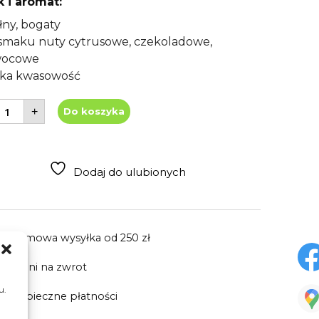
 i aromat:
łny, bogaty
smaku nuty cytrusowe, czekoladowe,
wocowe
ska kwasowość
lość
+
Do koszyka
awa
iarnista
uatemala
HB
x1000g
Dodaj do ulubionych
Darmowa wysyłka
od 250 zł
30 dni
na zwrot
u.
Bezpieczne płatności