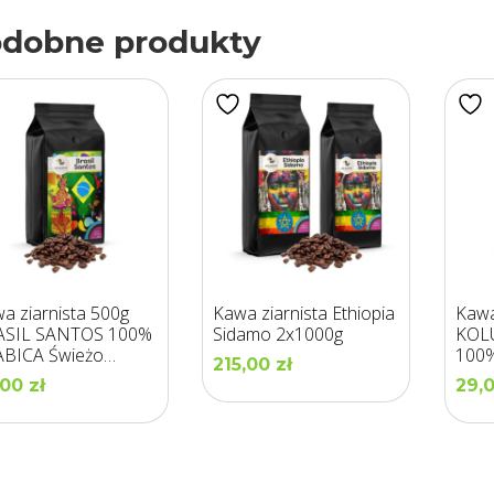
dobne produkty
a ziarnista 500g
Kawa ziarnista Ethiopia
Kawa
ASIL SANTOS 100%
Sidamo 2x1000g
KOL
BICA Świeżo
100%
215,00
zł
ona – LOS GUSTOS
Palo
,00
zł
29,