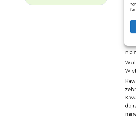
zgo
fun
Op
Gwat
n.p.
Wulk
W ef
Kawa
zebr
Kawa
dojr
mine