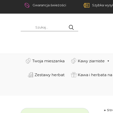
Gwarancja świeżości
Szybka wysy
Twoja mieszanka
Kawy ziarniste
Zestawy herbat
Kawa i herbata na
St