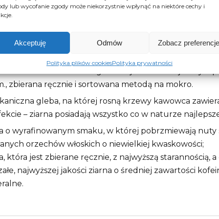
dy lub wycofanie zgody może niekorzystnie wpłynąć na niektóre cechy i
kcje.
Opis
Opinie (0)
Akceptuję
Odmów
Zobacz preferencj
is
Polityka plików cookies
Polityka prywatności
emalska arabica SHB to gwarancja doskonałej kawy. Upr
m., zbierana ręcznie i sortowana metodą na mokro.
aniczna gleba, na której rosną krzewy kawowca zawiera
ekcie – ziarna posiadają wszystko co w naturze najlepsze
 o wyrafinowanym smaku, w której pobrzmiewają nuty s
anych orzechów włoskich o niewielkiej kwaskowości;
, która jest zbierane ręcznie, z najwyższą starannością, a
załe, najwyższej jakości ziarna o średniej zawartości kof
ralne.