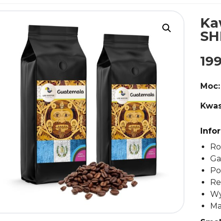
Ka
SH
19
Moc:
Kwas
Info
Ro
Ga
Po
Re
Wy
Ma