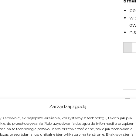
Smak
pe
w 
o
ni
i
-
K
z
G
S
2
Zarządzaj zgodą
 zapewnić jak najlepsze wrażenia, korzystamy z technologii, takich jak pliki
kie, do przechowywania i/lub uzyskiwania dostępu do informacji o urządzeni
da na te technologie pozwoli nam przetwarzać dane, takie jak zachowanie
czas przeglądania lub unikalne identyfikatory na tej stronie. Brak wyrażenia