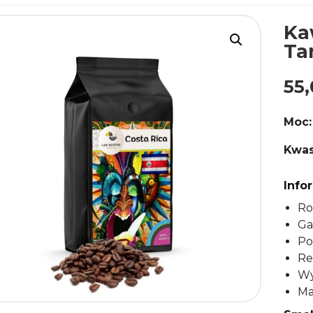
Ka
Ta
55
Moc:
Kwas
Info
Ro
Ga
Po
Re
Wy
Ma