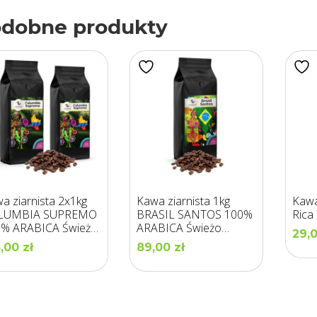
dobne produkty
a ziarnista 2x1kg
Kawa ziarnista 1kg
Kawa
LUMBIA SUPREMO
BRASIL SANTOS 100%
Rica
% ARABICA Świeżo
ARABICA Świeżo
29,
ona -LOS GUSTOS
Palona – LOS GUSTOS
5,00
zł
89,00
zł