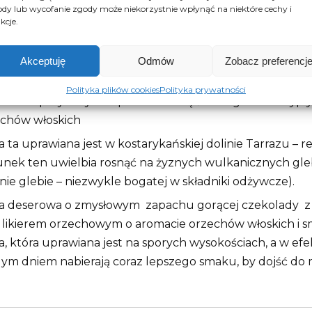
dy lub wycofanie zgody może niekorzystnie wpłynąć na niektóre cechy i
kcje.
Opis
Opinie (0)
Akceptuję
Odmów
Zobacz preferencj
is
Polityka plików cookies
Polityka prywatności
 o niespotykanym zapachu z nutą świeżego soku wypły
echów włoskich
 ta uprawiana jest w kostarykańskiej dolinie Tarrazu – re
nek ten uwielbia rosnąć na żyznych wulkanicznych gle
nie glebie – niezwykle bogatej w składniki odżywcze).
a deserowa o zmysłowym zapachu gorącej czekolady z
 likierem orzechowym o aromacie orzechów włoskich i
, która uprawiana jest na sporych wysokościach, a w efekc
ym dniem nabierają coraz lepszego smaku, by dojść do 