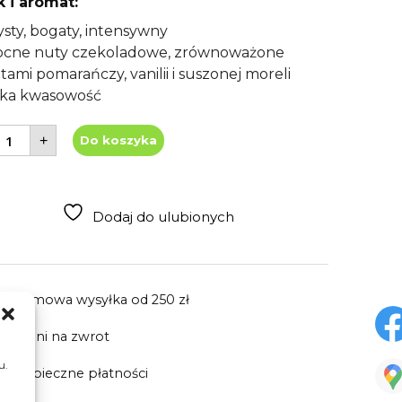
 i aromat:
ysty, bogaty, intensywny
cne nuty czekoladowe, zrównoważone
tami pomarańczy, vanilii i suszonej moreli
ska kwasowość
lość
+
Do koszyka
awa
iarnista
osta
ica
arazzu
00g
Dodaj do ulubionych
Darmowa wysyłka
od 250 zł
30 dni
na zwrot
u.
Bezpieczne płatności