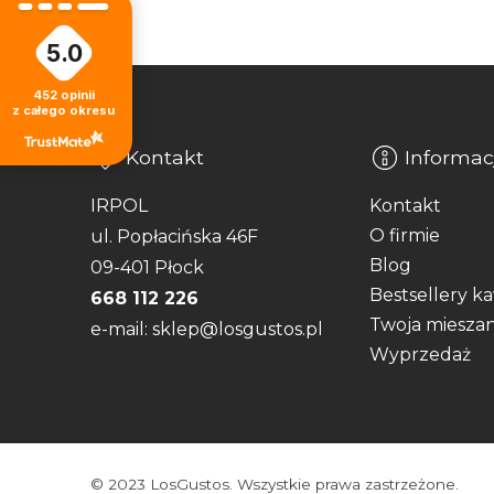
5.0
452
opinii
z całego okresu
Kontakt
Informac
IRPOL
Kontakt
O firmie
ul. Popłacińska 46F
Blog
09-401 Płock
Bestsellery k
668 112 226
Twoja miesza
e-mail: sklep@losgustos.pl
Wyprzedaż
© 2023 LosGustos. Wszystkie prawa zastrzeżone.