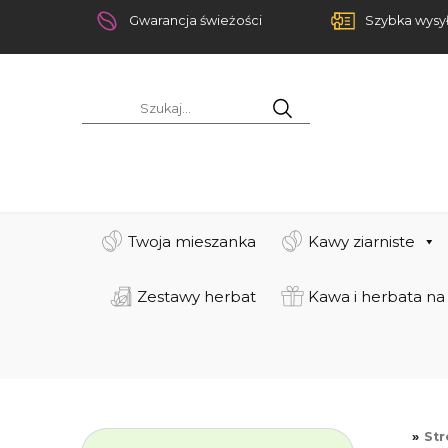
Gwarancja świeżości
Szybka wysy
Twoja mieszanka
Kawy ziarniste
Zestawy herbat
Kawa i herbata na
St