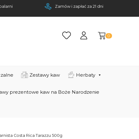
palarni
Zamów i zapłać za 21 dni
0
zalne
Zestawy kaw
Herbaty
awy prezentowe kaw na Boże Narodzenie
arnista Costa Rica Tarazzu 500g