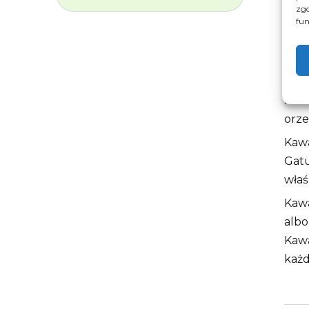
zgo
fun
Op
Kawa
orz
Kawa
Gatu
właś
Kaw
albo
Kawa
każd