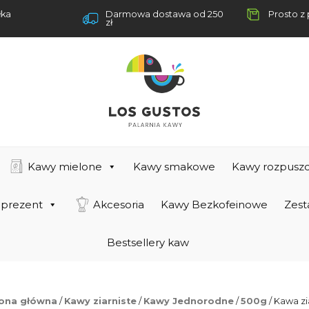
łka
Darmowa dostawa od 250
Prosto z 
zł
Kawy mielone
Kawy smakowe
Kawy rozpuszc
 prezent
Akcesoria
Kawy Bezkofeinowe
Zest
Bestsellery kaw
rona główna
/
Kawy ziarniste
/
Kawy Jednorodne
/
500g
/ Kawa zi