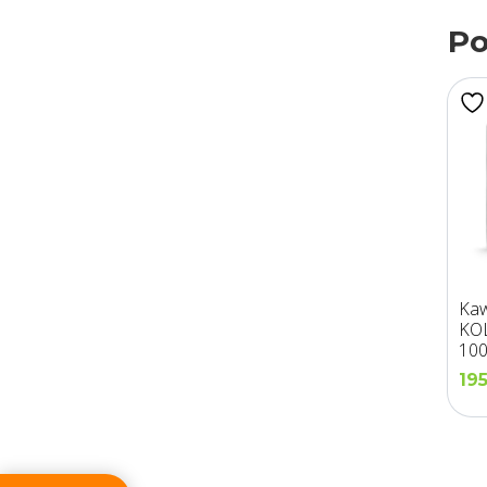
Po
Kaw
KO
100
Pal
19