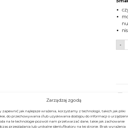
Smak
cz
mo
nu
ni
i
-
K
z
C
R
T
5
Zarządzaj zgodą
 zapewnić jak najlepsze wrażenia, korzystamy z technologii, takich jak pliki
kie, do przechowywania i/lub uzyskiwania dostępu do informacji o urządzeni
da na te technologie pozwoli nam przetwarzać dane, takie jak zachowanie
czas przeglądania lub unikalne identyfikatory na tej stronie. Brak wyrażenia