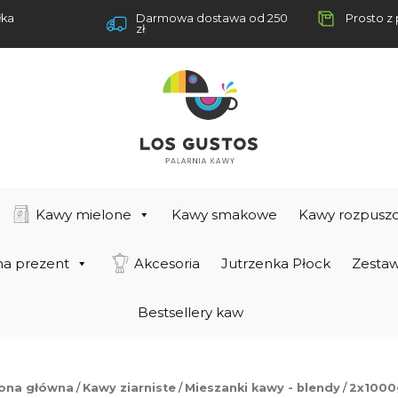
łka
Darmowa dostawa od 250
Prosto z 
zł
Kawy mielone
Kawy smakowe
Kawy rozpuszc
na prezent
Akcesoria
Jutrzenka Płock
Zestaw
Bestsellery kaw
rona główna
/
Kawy ziarniste
/
Mieszanki kawy - blendy
/
2x1000