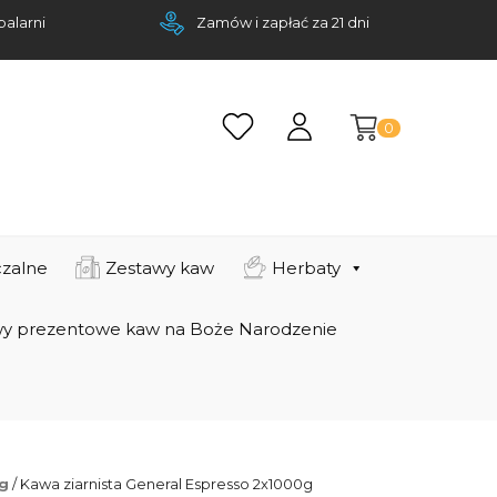
palarni
Zamów i zapłać za 21 dni
0
zalne
Zestawy kaw
Herbaty
y prezentowe kaw na Boże Narodzenie
g
/ Kawa ziarnista General Espresso 2x1000g