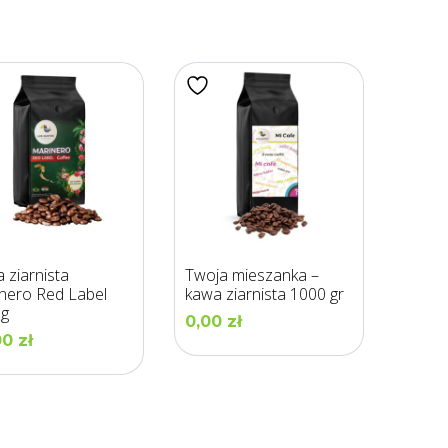
 ziarnista
Twoja mieszanka –
nero Red Label
kawa ziarnista 1000 gr
0g
0,00
zł
00
zł