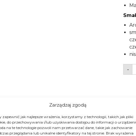
Ma
Smak
Ar
sm
cz
cz
ni
i
-
K
z
G
E
2
Zarządzaj zgodą
 zapewnić jak najlepsze wrażenia, korzystamy z technologii, takich jak pliki
kie, do przechowywania i/lub uzyskiwania dostępu do informacji o urządzeni
da na te technologie pozwoli nam przetwarzać dane, takie jak zachowanie
czas przeglądania lub unikalne identyfikatory na tej stronie. Brak wyrażenia