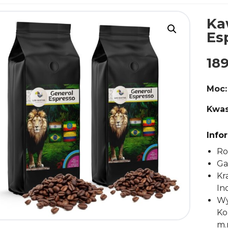
Ka
Es
18
Moc:
Kwas
Info
Ro
Ga
Kr
In
Wy
Ko
m.