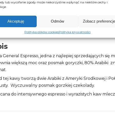
dy lub wycofanie zgody może niekorzystnie wpłynąć na niektóre cechy i
kcje.
Akceptuję
Odmów
Zobacz preferencj
Opis
Opinie (0)
Polityka plików cookies
Polityka prywatności
is
 General Espresso, jedna z najlepiej sprzedających się
wnia większą moc oraz posmak goryczki, 80% Arabiki z
at.
d tej kawy tworzą dwie Arabiki z Ameryki Środkowej i Połu
sty. Wyczuwalny posmak gorzkiej czekolady.
cana do intensywnego espresso i wyrazistych kaw mlec