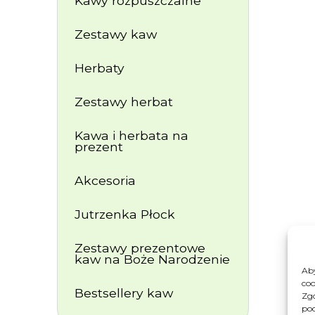
Kawy rozpuszczalne
Zestawy kaw
Herbaty
Zestawy herbat
Kawa i herbata na
prezent
Akcesoria
Jutrzenka Płock
Zestawy prezentowe
kaw na Boże Narodzenie
Aby
coo
Bestsellery kaw
Zgo
pod