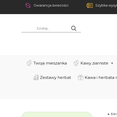
Gwarancja świeżości
Szybka wysy
Twoja mieszanka
Kawy ziarniste
Zestawy herbat
Kawa i herbata 
St