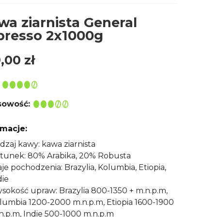
wa ziarnista General
presso 2x1000g
9,00
zł
owość:
rmacje:
dzaj kawy: kawa ziarnista
tunek: 80% Arabika, 20% Robusta
aje pochodzenia: Brazylia, Kolumbia, Etiopia,
die
sokość upraw: Brazylia 800-1350 + m.n.p.m,
lumbia 1200-2000 m.n.p.m, Etiopia 1600-1900
n.p.m, Indie 500-1000 m.n.p.m