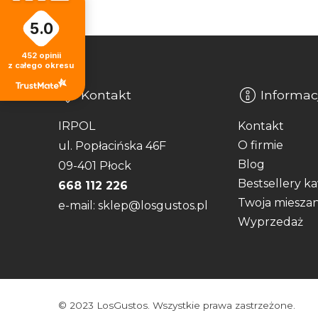
5.0
452
opinii
z całego okresu
Kontakt
Informac
IRPOL
Kontakt
O firmie
ul. Popłacińska 46F
Blog
09-401 Płock
Bestsellery k
668 112 226
Twoja miesza
e-mail: sklep@losgustos.pl
Wyprzedaż
© 2023 LosGustos. Wszystkie prawa zastrzeżone.