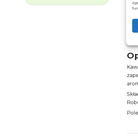
zgo
fun
Op
Kawa
zape
arom
Skła
Robu
Pole