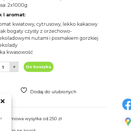
sa: 2x1000g
 i aromat:
omat kwiatowy, cytrusowy, lekko kakaowy
ak bogaty czysty z orzechowo-
ekoladowymi nutami i posmakiem gorzkiej
ekolady
ska kwasowość
lość
+
Do koszyka
awa
iarnista
eneral
spresso
x1000g
Dodaj do ulubionych
u.
Darmowa wysyłka
od 250 zł
30 dni
na zwrot