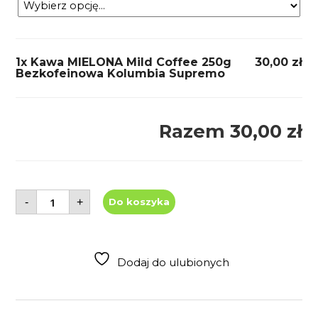
1x Kawa MIELONA Mild Coffee 250g
30,00 zł
Bezkofeinowa Kolumbia Supremo
Razem
30,00 zł
ilość
-
+
Do koszyka
Kawa
MIELONA
Mild
Coffee
250g
Bezkofeinowa
Dodaj do ulubionych
Kolumbia
Supremo