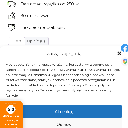
Darmowa wysyłka
od 250 zł
30 dni
na zwrot
Bezpieczne płatności
Opis
Opinie (0)
Opis
Zarządzaj zgodą
Kawa ziarnista Los Gustos Bezkofeinowa
Aby zapewnić jak najlepsze wrażenia, korzystamy z technologii,
takich jak pliki cookie, do przechowywania i/lub uzyskiwania dostępu
Kolumbia Supremo Swiss Water
do informacji o urządzeniu. Zgoda na te technologie pozwoli nam
Kawa bezkofeinowa swoim smakiem i wyglądem nie
przetwarzać dane, takie jak zachowanie podczas przeglądania lub
unikalne identyfikatory na tej stronie. Brak wyrażenia zgody lub
różni się od tradycyjnej kawy kofeinowej. Jedyną
wycofanie zgody może niekorzystnie wpłynąć na niektóre cechy i
podstawową różnicą jest po prostu brak kofeiny. Wiele
funkcje.
osób lubi pić kawę, ale z pewnych względów
zdrowotnych musi ograniczyć spożycie kofeiny. Jedną
5.0
Akceptuję
z propozycji produktowej dostępnej w tej kategorii jest
452
opinii
z całego
kawa bezkofeinowa DECAFF Kolumbia Supremo
Odmów
okresu
dedykowana do ekspresów ciśnieniowych. Ziarna