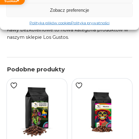
pozbawione są kofeiny w naturalnym wodnym
Zobacz preferencje
procesie jej wypłukiwania Swiss Water® , podczas
którego nie używa się w nim żadnych chemikaliów.
Polityka plików cookies
Polityka prywatności
Kawy bezkofeinowe to nowa kategoria produktów w
naszym sklepie Los Gustos.
Podobne produkty