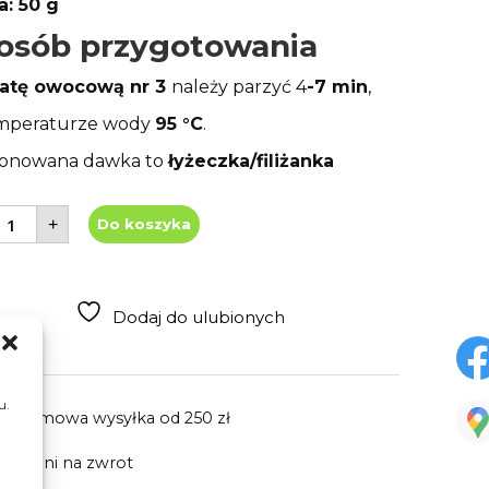
: 50 g
osób przygotowania
atę owocową nr 3
należy parzyć 4
-7 min
,
mperaturze wody
95 °C
.
onowana dawka to
łyżeczka/filiżanka
lość
+
Do koszyka
erbata
wocowa
ibiskus
0g
ieszanka
r3
Dodaj do ulubionych
u.
Darmowa wysyłka
od 250 zł
30 dni
na zwrot