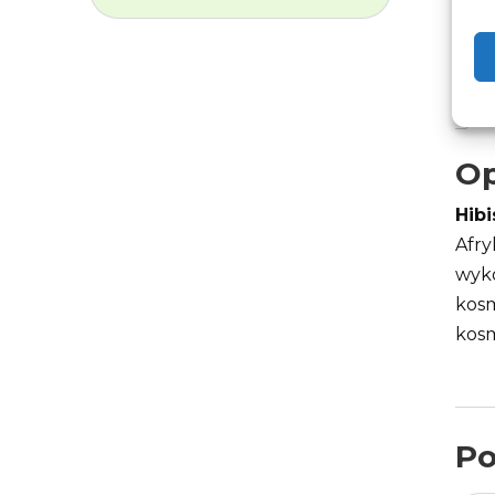
Op
Hib
Afry
wyko
kosm
kosm
Po