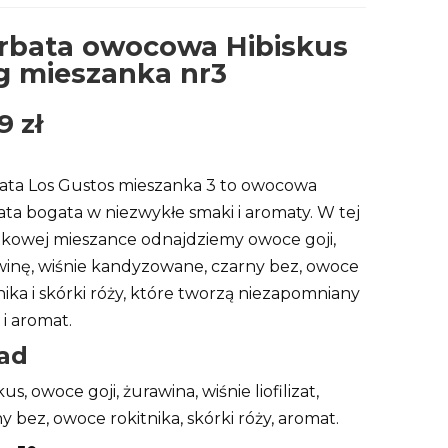
rbata owocowa Hibiskus
g mieszanka nr3
99
zł
ata Los Gustos mieszanka 3 to owocowa
ta bogata w niezwykłe smaki i aromaty. W tej
tkowej mieszance odnajdziemy owoce goji,
winę, wiśnie kandyzowane, czarny bez, owoce
nika i skórki róży, które tworzą niezapomniany
i aromat.
ład
kus, owoce goji, żurawina, wiśnie liofilizat,
y bez, owoce rokitnika, skórki róży, aromat.