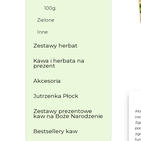
100g
Zielone
Inne
Zestawy herbat
Kawa i herbata na
prezent
Akcesoria
Jutrzenka Płock
Zestawy prezentowe
Aby
kaw na Boże Narodzenie
coo
Zgo
pod
Bestsellery kaw
zgo
fun