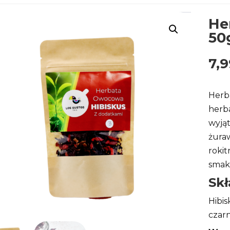
He
50
7,
Herb
herba
wyją
żura
rokit
smak 
Sk
Hibis
czarn