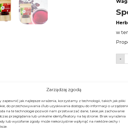
Waga
Sp
Herb
w te
Prop
i
-
H
o
H
5
m
n
Zarządzaj zgodą
 zapewnić jak najlepsze wrażenia, korzystamy z technologii, takich jak pliki
kie, do przechowywania i/lub uzyskiwania dostępu do informacji o urządzeni
da na te technologie pozwoli nam przetwarzać dane, takie jak zachowanie
czas przeglądania lub unikalne identyfikatory na tej stronie. Brak wyrażenia
dy lub wycofanie zgody może niekorzystnie wpłynąć na niektóre cechy i
kcje.