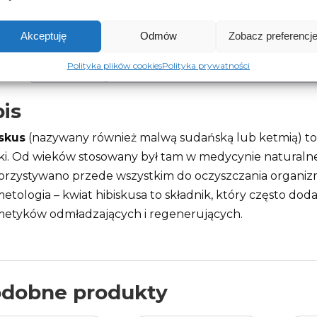
Akceptuję
Odmów
Zobacz preferencj
Polityka plików cookies
Polityka prywatności
Opis
Opinie (0)
is
iskus
(nazywany również malwą sudańską lub ketmią) to r
ki. Od wieków stosowany był tam w medycynie naturalnej
rzystywano przede wszystkim do oczyszczania organizmu.
etologia – kwiat hibiskusa to składnik, który często do
etyków odmładzających i regenerujących.
dobne produkty