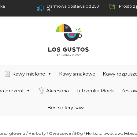
łka
Darmowa dostawa od 250
Prosto z 
zł
Kawy mielone
Kawy smakowe
Kawy rozpuszc
na prezent
Akcesoria
Jutrzenka Płock
Zestaw
Bestsellery kaw
rona główna
/
Herbaty
/
Owocowe
/
50g
/ Herbata owocowa Hibisk