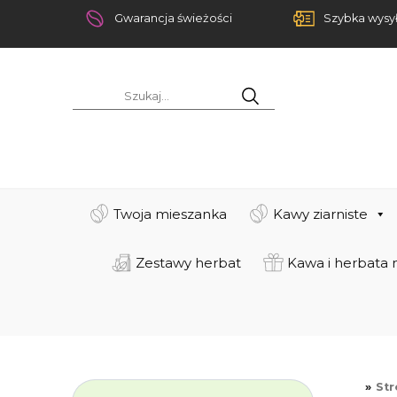
Gwarancja świeżości
Szybka wysy
Twoja mieszanka
Kawy ziarniste
Zestawy herbat
Kawa i herbata 
St