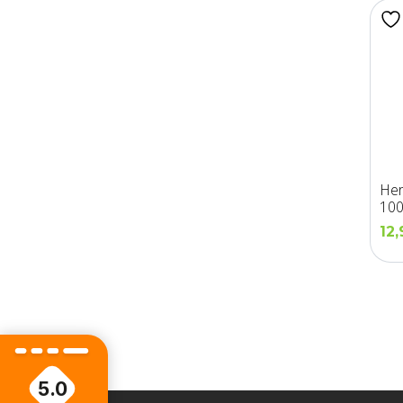
Her
100
12
5.0