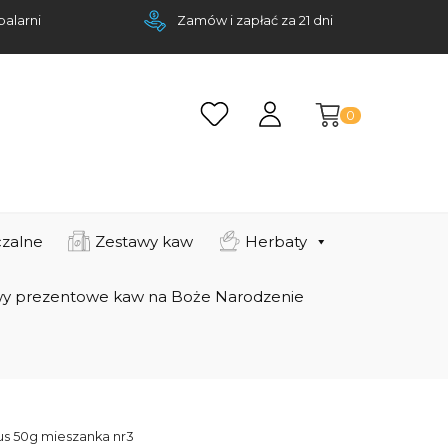
palarni
Zamów i zapłać za 21 dni
0
zalne
Zestawy kaw
Herbaty
y prezentowe kaw na Boże Narodzenie
us 50g mieszanka nr3