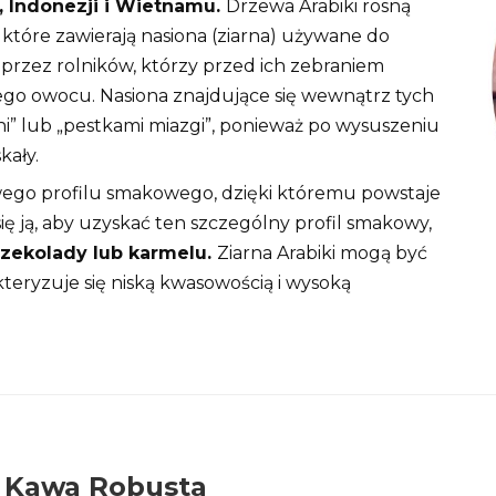
i, Indonezji i Wietnamu.
Drzewa Arabiki rosną
 które zawierają nasiona (ziarna) używane do
 przez rolników, którzy przed ich zebraniem
dego owocu. Nasiona znajdujące się wewnątrz tych
” lub „pestkami miazgi”, ponieważ po wysuszeniu
kały.
owego profilu smakowego, dzięki któremu powstaje
ię ją, aby uzyskać ten szczególny profil smakowy,
czekolady lub karmelu.
Ziarna Arabiki mogą być
teryzuje się niską kwasowością i wysoką
Kawa Robusta