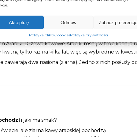
Salwador
kcje.
Akceptuję
Odmów
Zobacz preferencj
 70 krajach na całym świecie
Polityka plików cookies
Polityka prywatności
ren Arabiki. Drzewa kawowe Arabiki rosną w tropikach, 
 kwitną tylko raz na kilka lat, więc są wybredne w kwest
re zawierają dwa nasiona (ziarna). Jedno z nich posłuży
ochodzi
i jaki ma smak?
świecie, ale ziarna kawy arabskiej pochodzą