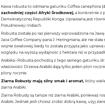
Kawa robusta to odmiana gatunku Coffea canephora (da
zachodniej części Afryki Środkowej,
a konkretnie z 
Demokratycznej Republiki Konga. Uprawiana jest równ
Południowej i Indiach.
Robusta została po raz pierwszy wprowadzona na Jawę
Java Coffee Company pana J. Heringmana, ale nie stała 
wojnie światowej, kiedy to została przyjęta jako upraw
względu na wyższą wydajność z hektara niż w przypadk
Arabika i Robusta pochodzą z tego samego gatunku drze
właściwości: Drzewa Arabiki dają tylko jeden plon rocz
plony rocznie.
Ziarna Robusty mają silny smak i aromat,
który wiele
ziarna Arabiki.
Ziarna Robusty są tańsze niż ziarna Arabiki, ponieważ ros
Arabiki. Jednak jeśli chcesz zrobić dobrą kawę, użyj zia