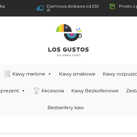
łka
Darmowa dostawa od 250
Prosto z 
zł
Kawy mielone
Kawy smakowe
Kawy rozpuszc
 prezent
Akcesoria
Kawy Bezkofeinowe
Zest
Bestsellery kaw