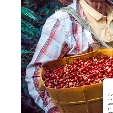
Aby
coo
Zgo
pod
zgo