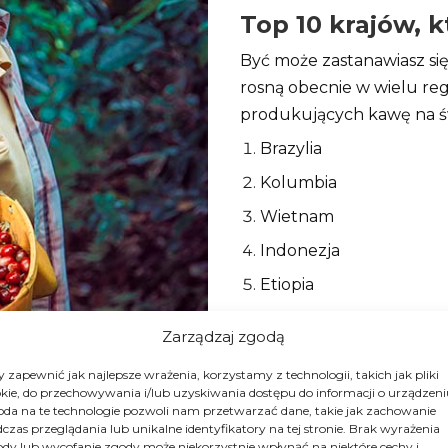
Top 10 krajów, 
Być może zastanawiasz się
rosną obecnie w wielu reg
produkujących kawę na św
Brazylia
Kolumbia
Wietnam
Indonezja
Etiopia
Indie
Zarządzaj zgodą
Meksyk
 zapewnić jak najlepsze wrażenia, korzystamy z technologii, takich jak pliki
Papua-Nowa Gwinea
kie, do przechowywania i/lub uzyskiwania dostępu do informacji o urządzeni
da na te technologie pozwoli nam przetwarzać dane, takie jak zachowanie
Honduras
czas przeglądania lub unikalne identyfikatory na tej stronie. Brak wyrażenia
dy lub wycofanie zgody może niekorzystnie wpłynąć na niektóre cechy i