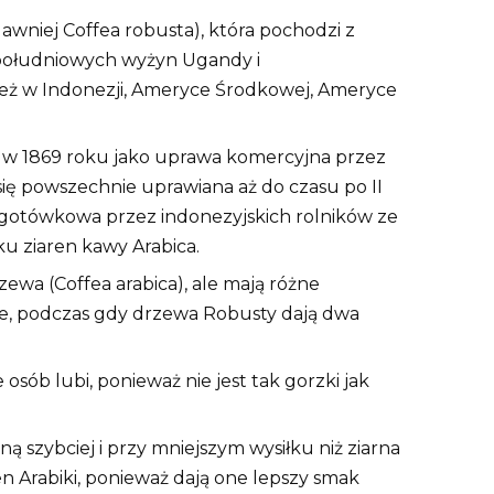
wniej Coffea robusta), która pochodzi z
południowych wyżyn Ugandy i
ież w Indonezji, Ameryce Środkowej, Ameryce
 w 1869 roku jako uprawa komercyjna przez
się powszechnie uprawiana aż do czasu po II
a gotówkowa przez indonezyjskich rolników ze
u ziaren kawy Arabica.
wa (Coffea arabica), ale mają różne
nie, podczas gdy drzewa Robusty dają dwa
 osób lubi, ponieważ nie jest tak gorzki jak
ną szybciej i przy mniejszym wysiłku niż ziarna
ren Arabiki, ponieważ dają one lepszy smak