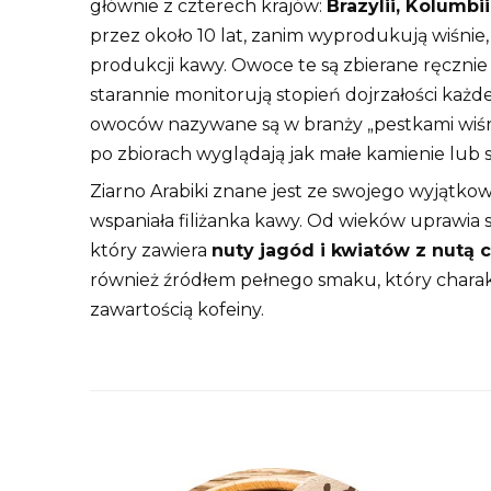
głównie z czterech krajów:
Brazylii, Kolumbi
przez około 10 lat, zanim wyprodukują wiśnie,
produkcji kawy. Owoce te są zbierane ręcznie
starannie monitorują stopień dojrzałości każ
owoców nazywane są w branży „pestkami wiśni
po zbiorach wyglądają jak małe kamienie lub s
Ziarno Arabiki znane jest ze swojego wyjątk
wspaniała filiżanka kawy. Od wieków uprawia s
który zawiera
nuty jagód i kwiatów z nutą 
również źródłem pełnego smaku, który charak
zawartością kofeiny.