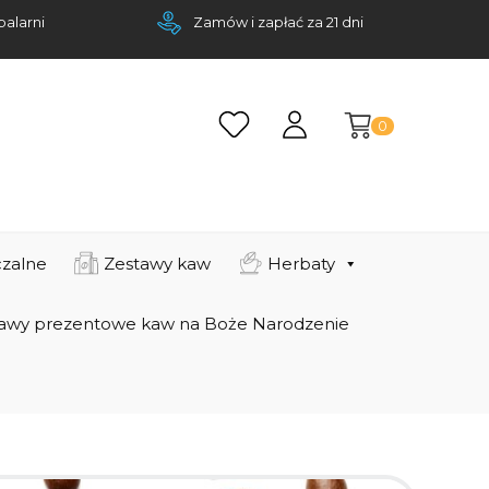
palarni
Zamów i zapłać za 21 dni
0
zalne
Zestawy kaw
Herbaty
awy prezentowe kaw na Boże Narodzenie