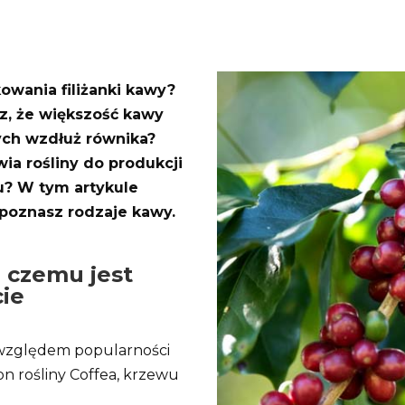
owania filiżanki kawy?
z, że większość kawy
ch wzdłuż równika?
wia rośliny do produkcji
u? W tym artykule
 poznasz rodzaje kawy.
i czemu jest
ie
 względem popularności
on rośliny Coffea, krzewu