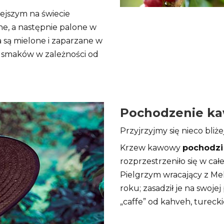
iejszym na świecie
ne, a następnie palone w
 są mielone i zaparzane w
h smaków w zależności od
Pochodzenie k
Przyjrzyjmy się nieco bliże
Krzew kawowy
pochodzi 
rozprzestrzeniło się w całe
Pielgrzym wracający z Me
roku; zasadził je na swoje
„caffe” od kahveh, tureck