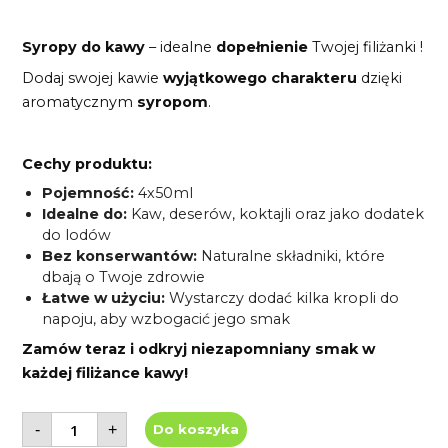
Syropy do kawy
– idealne
dopełnienie
Twojej filiżanki !
Dodaj swojej kawie
wyjątkowego charakteru
dzięki
aromatycznym
syropom
.
Cechy produktu:
Pojemność:
4x50ml
Idealne do:
Kaw, deserów, koktajli oraz jako dodatek
do lodów
Bez konserwantów:
Naturalne składniki, które
dbają o Twoje zdrowie
Łatwe w użyciu:
Wystarczy dodać kilka kropli do
napoju, aby wzbogacić jego smak
Zamów teraz i odkryj niezapomniany smak w
każdej filiżance kawy!
ilość
-
+
Do koszyka
Zestaw