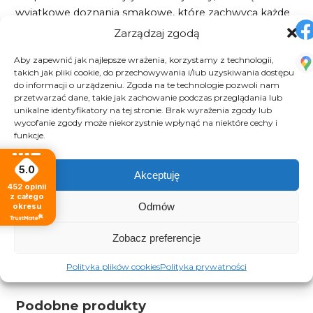
wyjątkowe doznania smakowe, które zachwycą każde
podniebienie.
Zarządzaj zgodą
Dlaczego warto wybrać syropy od Los Gustos?
Aby zapewnić jak najlepsze wrażenia, korzystamy z technologii,
Wysoka jakość:
Nasze syropy powstają z
takich jak pliki cookie, do przechowywania i/lub uzyskiwania dostępu
najlepszych składników, które gwarantują
do informacji o urządzeniu. Zgoda na te technologie pozwoli nam
przetwarzać dane, takie jak zachowanie podczas przeglądania lub
intensywny smak i aromat.
unikalne identyfikatory na tej stronie. Brak wyrażenia zgody lub
Uniwersalność:
Doskonałe do codziennych kaw, ale
wycofanie zgody może niekorzystnie wpłynąć na niektóre cechy i
także do wyjątkowych deserów czy drinków na
funkcje.
przyjęcia.
Szybka dostawa:
Zamów teraz, a my dostarczymy
5.0
Twoje zamówienie szybko i sprawnie!
Akceptuję
452
opinii
Syropy do kawy
– idealne
dopełnienie
Twojej filiżanki !
z całego
Odmów
okresu
Dodaj swojej kawie
wyjątkowego charakteru
dzięki
aromatycznym
syropom
.
Zobacz preferencje
Polityka plików cookies
Polityka prywatności
Podobne produkty