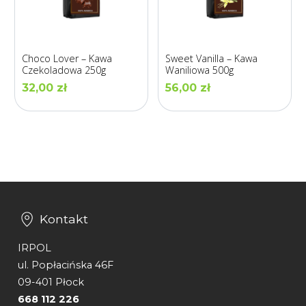
Choco Lover – Kawa
Sweet Vanilla – Kawa
Czekoladowa 250g
Waniliowa 500g
32,00
zł
56,00
zł
Kontakt
IRPOL
ul. Popłacińska 46F
09-401 Płock
668 112 226