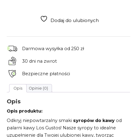
syropów
do
kawy
4x50ml
Dodaj do ulubionych
Darmowa wysyłka
od 250 zł
30 dni
na zwrot
Bezpieczne płatności
Opis
Opinie (0)
Opis
Opis produktu:
Odkryj niepowtarzalny smaki
syropów do kawy
od
palarni kawy Los Gustos! Nasze syropy to idealne
uzupełnienie dla Twojej ulubionej kawy, tworząc