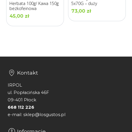
Herbata 100g/ Kawa 150g
5x70G – duży
bezkofeinowa
73,00
zł
45,00
zł
Kontakt
IRPOL
ul. Popłacińska 46F
09-401 Płock
668 112 226
e-mail: sklep@losgustos.pl
Informacje