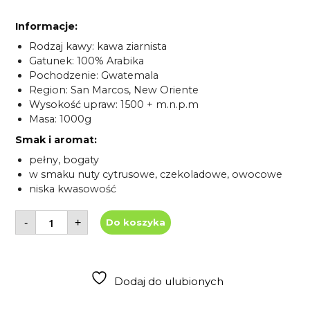
Informacje:
Rodzaj kawy: kawa ziarnista
Gatunek: 100% Arabika
Pochodzenie: Gwatemala
Region: San Marcos, New Oriente
Wysokość upraw: 1500 + m.n.p.m
Masa: 1000g
Smak i aromat:
pełny, bogaty
w smaku nuty cytrusowe, czekoladowe, owocowe
niska kwasowość
ilość
-
+
Do koszyka
Kawa
ziarnista
Guatemala
SHB
1000g
-
Dodaj do ulubionych
Boże
Narodzenie