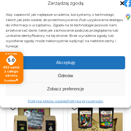
Zarządzaj zgodą
najlepsze.
Kawa o wyrafinowanym smaku, w której
Aby zapewnić jak najlepsze wrażenia, korzystamy z technologii,
pobrzmiewają nuty syropu klonowego i delikatnych,
takich jak pliki cookie, do przechowywania i/lub uzyskiwania dostępu
do informacji o urządzeniu. Zgoda na te technologie pozwoli nam
świeżo zebranych orzechów włoskich o niewielkiej
przetwarzać dane, takie jak zachowanie podczas przeglądania lub
kwaskowości;
unikalne identyfikatory na tej stronie. Brak wyrażenia zgody lub
Kawa, która jest zbierane ręcznie, z najwyższą
wycofanie zgody może niekorzystnie wpłynąć na niektóre cechy i
funkcje.
starannością, a do sprzedaży trafiają wyłącznie w pełni
dojrzałe, najwyższej jakości ziarna o średniej zawartości
5.0
kofeiny jest wyjątkowo bogata w składniki mineralne.
Akceptuję
452
opinii
z całego
Odmów
okresu
Zobacz preferencje
Podobne produkty
Polityka plików cookies
Polityka prywatności