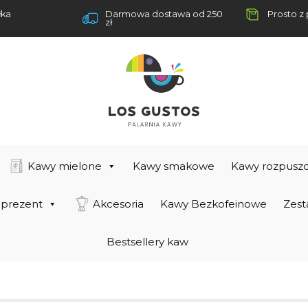
łka
Darmowa dostawa od 250
Prosto z 
zł
Kawy mielone
Kawy smakowe
Kawy rozpuszc
 prezent
Akcesoria
Kawy Bezkofeinowe
Zest
Bestsellery kaw