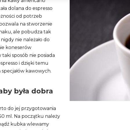
enia kawy americano
stała dolana do espresso
eżności od potrzeb
 pozwala na stworzenie
smaku, ale pobudza tak
nigdy nie należało do
nie koneserów
taki sposób nie posiada
presso i dzięki temu
h specjałów kawowych.
aby była dobra
to do jej przygotowania
250 ml. Na początku należy
i bądź kubka wlewamy